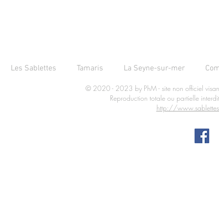
Les Sablettes
Tamaris
La Seyne-sur-mer
Com
© 2020 - 2023 by PhM - site non officiel visa
Reproduction totale ou partielle interdi
http://www.sablettes